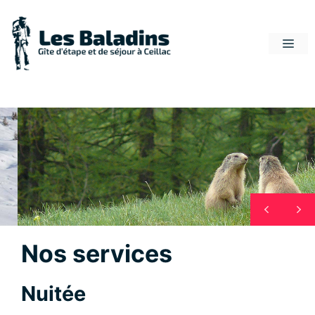
Aller
au
Me
contenu
Nos services
Nuitée